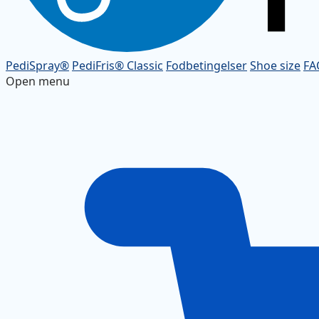
PediSpray®
PediFris® Classic
Fodbetingelser
Shoe size
FA
Open menu