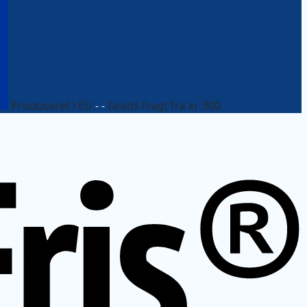
Produceret i EU
- -
Gratis fragt fra kr 300