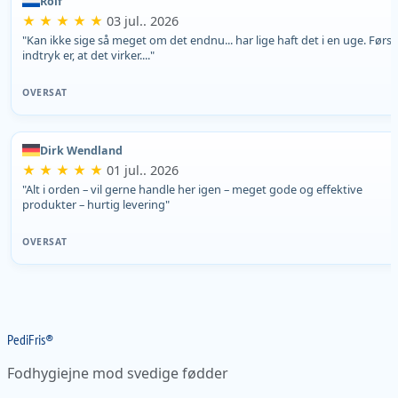
Rolf
★ ★ ★ ★ ★
03 jul.. 2026
"Kan ikke sige så meget om det endnu... har lige haft det i en uge. Først
indtryk er, at det virker...."
OVERSAT
Dirk Wendland
★ ★ ★ ★ ★
01 jul.. 2026
"Alt i orden – vil gerne handle her igen – meget gode og effektive
produkter – hurtig levering"
OVERSAT
Pedi
Fris
®
Fodhygiejne mod svedige fødder