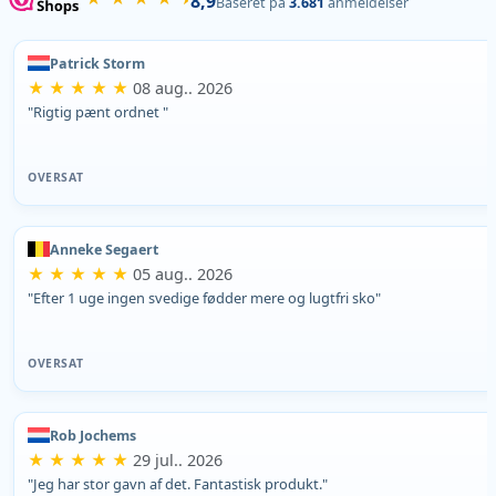
8,9
Baseret på
3.681
anmeldelser
Patrick Storm
★ ★ ★ ★ ★
08 aug.. 2026
"Rigtig pænt ordnet "
OVERSAT
Anneke Segaert
★ ★ ★ ★ ★
05 aug.. 2026
"Efter 1 uge ingen svedige fødder mere og lugtfri sko"
OVERSAT
Rob Jochems
★ ★ ★ ★ ★
29 jul.. 2026
"Jeg har stor gavn af det. Fantastisk produkt."