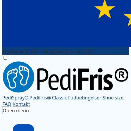
Produceret i EU
- -
Gratis fragt fra kr 300
PediSpray®
PediFris® Classic
Fodbetingelser
Shoe size
FAQ
Kontakt
Open menu