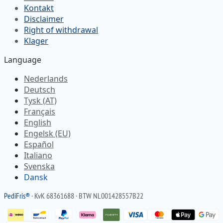
Kontakt
Disclaimer
Right of withdrawal
Klager
Language
Nederlands
Deutsch
Tysk (AT)
Français
English
Engelsk (EU)
Español
Italiano
Svenska
Dansk
Pedi
Fris
®
· KvK 68361688 · BTW NL001428557B22