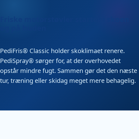
Friske motorstøvler starter i skoen
og på huden
PediFris® Classic holder skoklimaet renere.
PediSpray® sørger for, at der overhovedet
opstår mindre fugt. Sammen gør det den næste
tur, træning eller skidag meget mere behagelig.