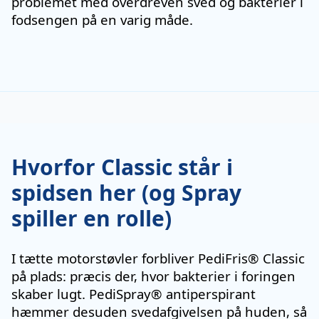
problemet med overdreven sved og bakterier i
fodsengen på en varig måde.
Hvorfor Classic står i
spidsen her (og Spray
spiller en rolle)
I tætte motorstøvler forbliver PediFris® Classic
på plads: præcis der, hvor bakterier i foringen
skaber lugt. PediSpray® antiperspirant
hæmmer desuden svedafgivelsen på huden, så