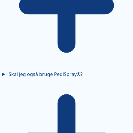
Skal jeg også bruge PediSpray®?