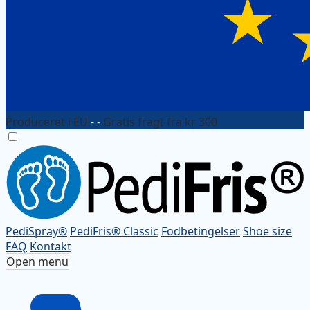
Produceret i EU
- -
Gratis fragt fra kr 300
PediSpray®
PediFris® Classic
Fodbetingelser
Shoe size
FAQ
Kontakt
Open menu