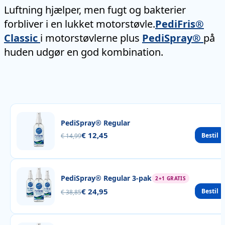
Luftning hjælper, men fugt og bakterier
forbliver i en lukket motorstøvle.
PediFris®
Classic
i motorstøvlerne plus
PediSpray®
på
huden udgør en god kombination.
PediSpray® Regular
€ 12,45
Bestil
€ 14,99
PediSpray® Regular 3-pak
2+1 GRATIS
€ 24,95
Bestil
€ 38,85