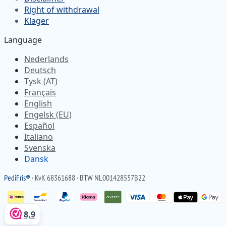
Right of withdrawal
Klager
Language
Nederlands
Deutsch
Tysk (AT)
Français
English
Engelsk (EU)
Español
Italiano
Svenska
Dansk
Pedi
Fris
®
· KvK 68361688 · BTW NL001428557B22
8,9