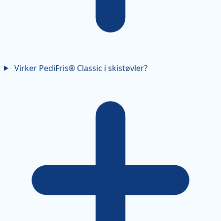
Virker PediFris® Classic i skistøvler?