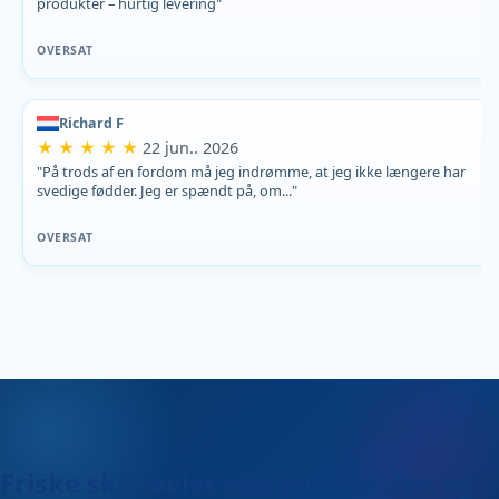
produkter – hurtig levering"
OVERSAT
Richard F
★ ★ ★ ★ ★
22 jun.. 2026
"På trods af en fordom må jeg indrømme, at jeg ikke længere har
svedige fødder. Jeg er spændt på, om..."
OVERSAT
Friske skistøvler starter i støvlen og