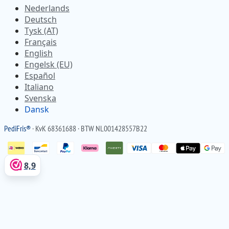
Nederlands
Deutsch
Tysk (AT)
Français
English
Engelsk (EU)
Español
Italiano
Svenska
Dansk
Pedi
Fris
®
· KvK 68361688 · BTW NL001428557B22
8,9