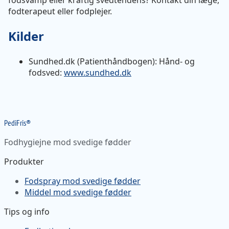
fodsvamp eller kraftig svedtendens? Kontakt din læge,
fodterapeut eller fodplejer.
Kilder
Sundhed.dk (Patienthåndbogen): Hånd- og
fodsved:
www.sundhed.dk
Pedi
Fris
®
Fodhygiejne mod svedige fødder
Produkter
Fodspray mod svedige fødder
Middel mod svedige fødder
Tips og info