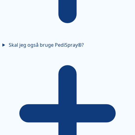
Skal jeg også bruge PediSpray®?