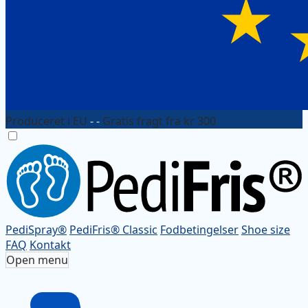
Produceret i EU
- -
Gratis fragt fra kr 300
PediSpray®
PediFris® Classic
Fodbetingelser
Shoe size
FAQ
Kontakt
Open menu