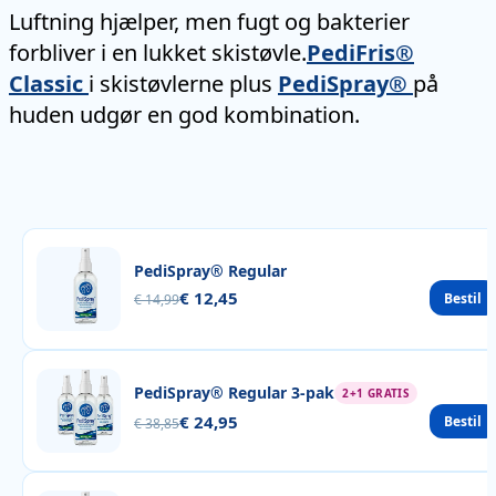
Luftning hjælper, men fugt og bakterier
forbliver i en lukket skistøvle.
PediFris®
Classic
i skistøvlerne plus
PediSpray®
på
huden udgør en god kombination.
PediSpray® Regular
€ 12,45
Bestil
€ 14,99
PediSpray® Regular 3-pak
2+1 GRATIS
€ 24,95
Bestil
€ 38,85